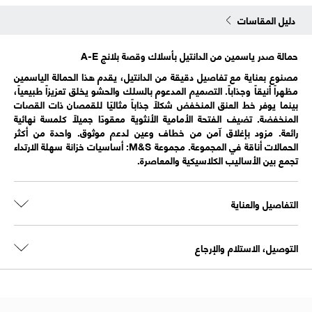
دليل المقاسات
حمالة صدر ياسمين من الدانتيل بأسلاك وقصة بلانج A-E
مصنوع بعناية مع تفاصيل دقيقة من الدانتيل، يقدم هذا الحمالة الياسمين
مظهراً أنيقاً وجذاباً. التصميم المدعوم بالسلك والحشو يخلق تعزيزاً طبيعياً،
بينما يوفر خط العنق المنخفض شكلاً جذاباً مثاليًا للقمصان ذات القصات
المنخفضة. تضيف الفتحة الأمامية الأنثوية معقودًا جميلاً كلمسة نهائية
رائعة. مزود بإغلاق آمن من خطاف وعين لدعم موثوق. واحدة من أكثر
الحمالات أناقة في المجموعة. مجموعة M&S: أساسيات خزانة سهلة الارتداء
تجمع بين الأساليب الكلاسيكية والمعاصرة.
التفاصيل والعناية
التوصيل، الاستلام والإرجاع