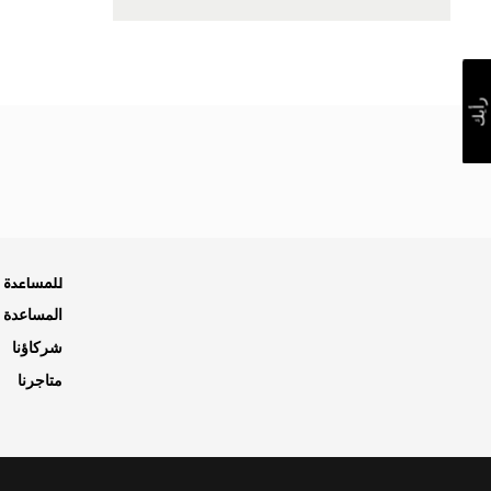
رأيك
للمساعدة ه
المساعدة و
شركاؤنا
متاجرنا