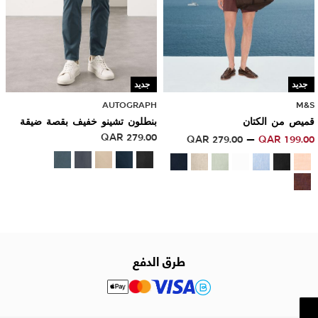
جديد
جديد
AUTOGRAPH
M&S
قميص من الكتان
بنطلون تشينو خفيف بقصة ضيقة
QAR
279.00
QAR
279.00
QAR
199.00
طرق الدفع