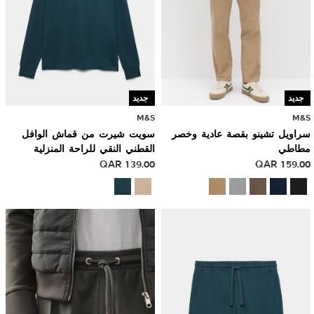
جديد
جديد
M&S
M&S
سراويل تشينو بقصة عادية وخصر
سويت شيرت من قماش الوافل
مطاطي
القطني النقي للراحة المنزلية
QAR
139.00
QAR
159.00