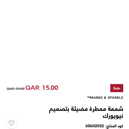
QAR
15.00
Sale
QAR
59.00
MARKS & SPARKLE™
شمعة معطرة مضيئة بتصميم
نيويورك
كود المنتج
60682832