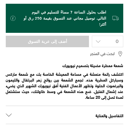
اطلب بحلول الساعة 7 مساءً للتسليم في اليوم
التالي. توصيل مجاني عند التسوق بقيمة 250 ر.ق أو
أكثر!
أضف إلى عربة التسوق
ابحث في المتجر
شمعة معطرة مضيئة بتصميم نيويورك
اكتشف رائحة منعشة في مساحة المعيشة الخاصة بك مع شمعة ماركس
وسباركل العطرية هذه. تجمع الشمعة بين روائح زهر البرتقال والليمون
والبرغموت الحلوة وتظهر الأعمال الفنية أفق نيويورك الشهير الذي يضيء
عند إشعال الفتيل. ضع هذه الشمعة في وسط طاولتك، حيث ستشتعل
لمدة تصل إلى 20 ساعة.
التفاصيل والعناية