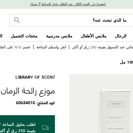
توصيل في اليوم التالي عند الطلب قبل الساعة 7 مساءً
الرجال
ملابس الأطفال
ملابس مدرسية
منتجات التجميل
ال
عند التسوق بقيمة 250 ر.ق أو أكثر
انقر واستلم المتاحة
خصم 10% على الطلب الأول
LIBRARY OF SCENT
موزع رائحة الرمان 100 مل
كود المنتج
60634015
بقيمة 250 ر.ق أو أكثر!