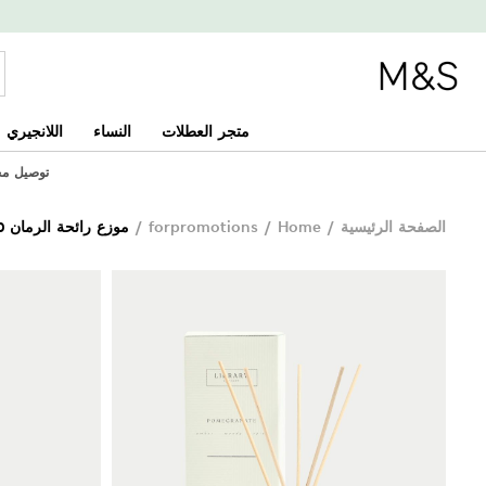
متجر العطلات
النساء
اللانجيري
توصيل مجاني 
الصفحة الرئيسية
/
Home
/
forpromotions
/
موزع رائحة الرمان 100 مل