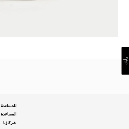
رأيك
للمساعدة ه
المساعدة و
شركاؤنا