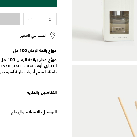
ابحث في المتجر
موزع رائحة الرمان 100 مل
موزّع 
لايبراري أوف سنت. يتميز بنفحات
دافئة، لتمنح أجواءً عطرية آسرة تد
التفاصيل والعناية
التوصيل، الاستلام والإرجاع