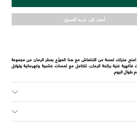
أضف إلى عربة التسوق
عطر برائحة الرمان 100 مل امنح منزلك لمسة من الانتعاش مع هذا الموزّع بعطر الرمان من مجموعة
 فاكهية غنية برائحة الرمان، تتكامل مع لمسات خشبية وكهرمانية وتوابل
وم طوال اليوم.