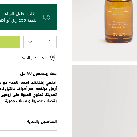
بقيمة 250 ر.ق أو أكثر!
ابحث في المتجر
عطر ريستفول 50 مل
امنحي إطلالتك لمسة ناعمة مع ه
أرجل مرتفعة، مع أطراف دانتيل ناع
تحديدًا. تحتوي العبوة على زوج
بقصات عصرية ولمسات مميزة.
التفاصيل والعناية