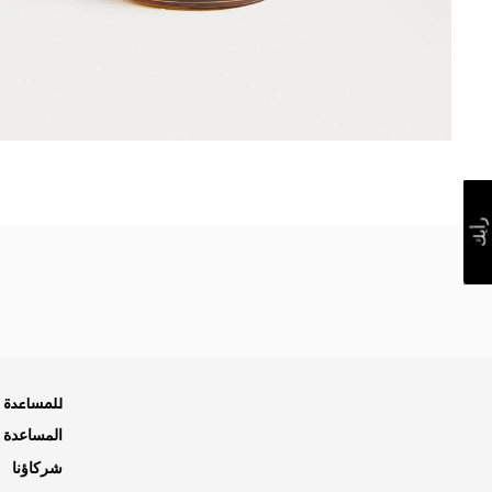
رأيك
للمساعدة ه
المساعدة و
شركاؤنا