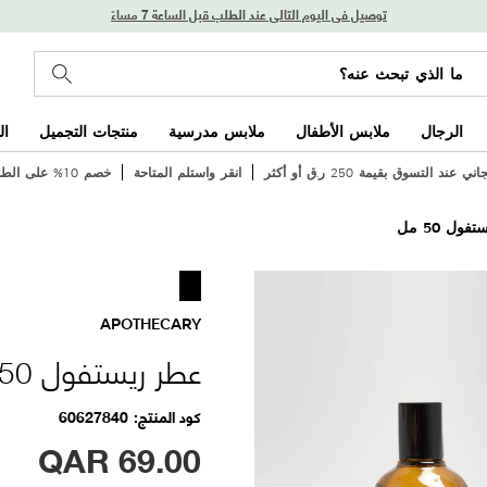
توصيل في اليوم التالي عند الطلب قبل الساعة 7 مساءً
الرجال
ملابس الأطفال
ملابس مدرسية
منتجات التجميل
ال
عند التسوق بقيمة 250 ر.ق أو أكثر
انقر واستلم المتاحة
خصم 10% على الطلب الأول
ول 50 مل
APOTHECARY
عطر ريستفول 50 مل
كود المنتج
60627840
QAR
69.00