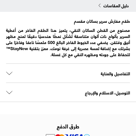
دليل المقاسات
طقم مفارش سرير بساتان مقسم
مصنوع من القطن الساتان النقي، يتميز هذا الطقم الفاخر من أغطية
السرير بألواح ذات ألوان متناسقة تُشكّل نمطًا هندسيًا دقيقًا لمنح مظهر
أنيق ومُتقن. يضفي عدد الخيوط الفاخر البالغ 500 ملمسًا ناعمًا وفاخرًا على
بشرتك مع إضافة لمسة عصرية إلى غرفة نومك. معزز بتقنية StayNew™
للحفاظ على جودته ومظهره النقي مع كل غسلة.
التفاصيل والعناية
التوصيل، الاستلام والإرجاع
طرق الدفع