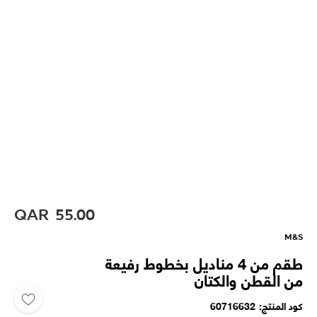
QAR
55.00
M&S
طقم من 4 مناديل بخطوط رفيعة
من القطن والكتان
كود المنتج
60716632