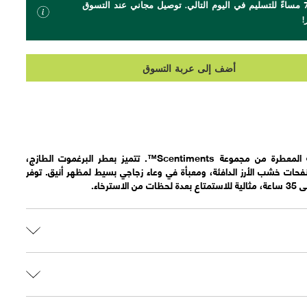
اطلب بحلول الساعة 7 مساءً للتسليم في اليوم التالي. توصيل مجاني عند التسوق
أضف إلى عربة التسوق
اخلق جوًا هادئًا مع هذه الشمعة المعطرة من مجموعة Scentiments™. تتميز بعطر البرغموت الطازج،
ونفحات خشب الأرز الدافئة، ومعبأة في وعاء زجاجي بسيط لمظهر أنيق. توفر
ترخاء.