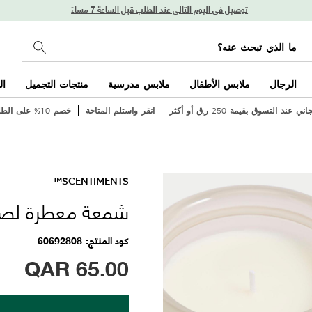
توصيل في اليوم التالي عند الطلب قبل الساعة 7 مساءً
الرجال
ملابس الأطفال
ملابس مدرسية
منتجات التجميل
ال
عند التسوق بقيمة 250 ر.ق أو أكثر
انقر واستلم المتاحة
خصم 10% على الطلب الأول
SCENTIMENTS™
شمعة معطرة لصب
كود المنتج
60692808
QAR
65.00