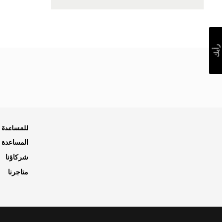
رأيك
للمساعدة ه
المساعدة و
شركاؤنا
متاجرنا