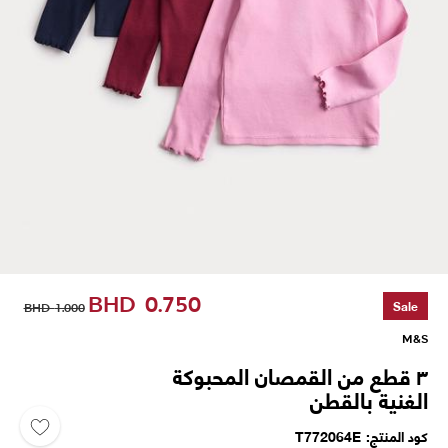
BHD
0.750
Sale
BHD
1.000
M&S
٣ قطع من القمصان المحبوكة
الغنية بالقطن
كود المنتج
T772064E