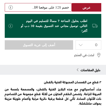
عرض
خصم 25٪ على موقعنا الالكتروني
اطلب بحلول الساعة 7 مساءً للتسليم في اليوم
التالي. توصيل مجاني عند التسوق بقيمة 30 د.ب أو
أكثر!
أضف إلى عربة التسوق
ابحث في المتجر
دليل المقاسات
٣ قطع من القمصان المحبوكة الغنية بالقطن
جدّد أساسياتهم مع هذه البلايز الغنية بالقطن، والمصممة بلمسة من
المرونة للراحة. يتضمن الطقم المكوّن من ثلاثة قطع مجموعة من التصاميم
ذات الألوان السادة. تأتي كل قطعة برقبة دائرية مرتبة وأكمام طويلة مزينة
بحواف مكشكشة.