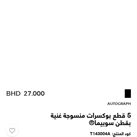
BHD
27.000
AUTOGRAPH
5 قطع بوكسرات منسوجة غنية
بقطن سوبيما®
كود المنتج
T143004A