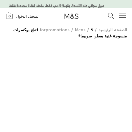
استمتعوا بتوصيل مجاني عند التسوق بقيمة 9 د.ب فقط. متوفر لفترة محدودة فقط!
0
تسجيل الدخول
الصفحة الرئيسية
/
/
Mens
/
forpromotions
5 قطع بوكسرات
منسوجة غنية بقطن سوبيما®