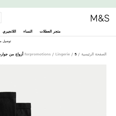
متجر العطلات
النساء
اللانجيري
توصيل مجاني
الصفحة الرئيسية
/
5 أزواج من جوارب الكاحل العالية بنقشة سوبرسوفت
/
Lingerie
/
forpromotions