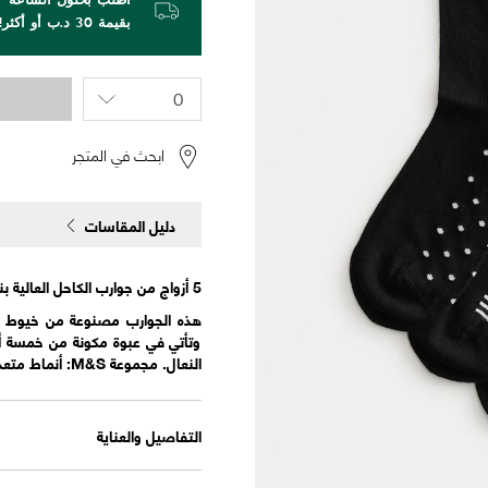
بقيمة 30 د.ب أو أكثر!
ابحث في المتجر
دليل المقاسات
5 أزواج من جوارب الكاحل العالية بنقشة سوبرسوفت
هذه الجوارب مصنوعة من خيوط فائ
وتأتي في عبوة مكونة من خمسة أزو
النعال. مجموعة M&S: أنماط متعددة الاستخدامات بأشكال عصرية مع تفاصيل فريدة ومرحة.
التفاصيل والعناية