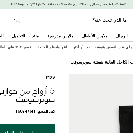
استمتعوا بتوصيل مجاني عند التسوق بقيمة 9 د.ب فقط. متوفر لفترة محدودة فقط!
الرجال
ملابس الأطفال
ملابس مدرسية
منتجات التجميل
ال
 عند التسوق بقيمة 30 د.ب أو أكثر
انقر واستلم المتاحة
خصم 10% على الطلب الأول
M&S
5 أزواج من جوارب
سوبرسوفت
كود المنتج
T607476H