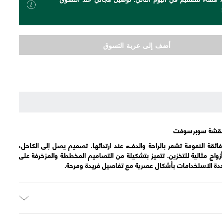
أضف إلى عربة التسوق
قة النعومة تشعر بالراحة والدفء عند ارتدائها. تصميم يصل إلى الكاحل،
اج مثالية للتخزين. تتميز بتشكيلة من التصاميم المخططة والمزخرفة على