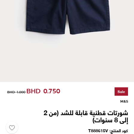
BHD
0.750
Sale
BHD
1.000
M&S
شورتات قطنية قابلة للشد (من 2
إلى 8 سنوات)
كود المنتج
T888615V