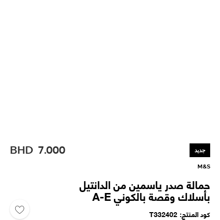
BHD
7.000
جديد
M&S
حمالة صدر ياسمين من الدانتيل
بأسلاك وقصة بالكوني A-E
كود المنتج
T332402