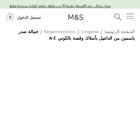
استمتعوا بتوصيل مجاني عند التسوق بقيمة 9 د.ب فقط. متوفر لفترة محدودة فقط!
0
تسجيل الدخول
الصفحة الرئيسية
/
Lingerie
/
forpromotions
/
حمالة صدر
ياسمين من الدانتيل بأسلاك وقصة بالكوني A-E