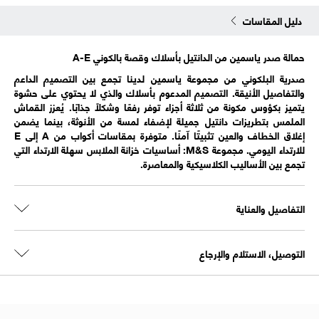
دليل المقاسات
حمالة صدر ياسمين من الدانتيل بأسلاك وقصة بالكوني A-E
صدرية البلكوني من مجموعة ياسمين لدينا تجمع بين التصميم الداعم
والتفاصيل الأنيقة. التصميم المدعوم بأسلاك والذي لا يحتوي على حشوة
يتميز بكؤوس مكونة من ثلاثة أجزاء توفر رفعًا وشكلًا جذابًا. يُعزز القماش
الملمس بتطريزات دانتيل جميلة لإضفاء لمسة من الأنوثة، بينما يضمن
إغلاق الخطاف والعين تثبيتًا آمنًا. متوفرة بمقاسات أكواب من A إلى E
للارتداء اليومي. مجموعة M&S: أساسيات خزانة الملابس سهلة الارتداء التي
تجمع بين الأساليب الكلاسيكية والمعاصرة.
التفاصيل والعناية
التوصيل، الاستلام والإرجاع