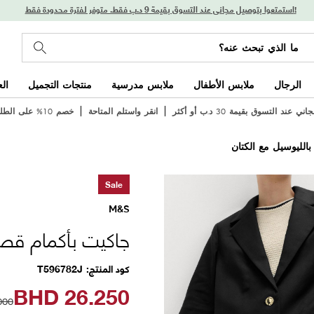
استمتعوا بتوصيل مجاني عند التسوق بقيمة 9 د.ب فقط. متوفر لفترة محدودة فقط!
الرجال
ملابس الأطفال
ملابس مدرسية
منتجات التجميل
ال
 عند التسوق بقيمة 30 د.ب أو أكثر
انقر واستلم المتاحة
خصم 10% على الطلب الأول
الليوسيل مع الكتان
Sale
M&S
جاكيت بأكمام قصي
كود المنتج
T596782J
BHD
26.250
000