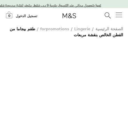
استمتعوا بتوصيل مجاني عند التسوق بقيمة 9 د.ب فقط. متوفر لفترة محدودة فقط!
0
تسجيل الدخول
الصفحة الرئيسية
/
Lingerie
/
forpromotions
/
طقم بيجاما من
القطن الخالص بنقشة مربعات