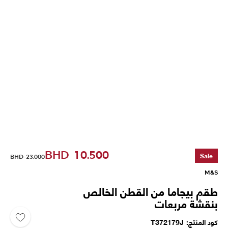
BHD
10.500
Sale
BHD
23.000
M&S
طقم بيجاما من القطن الخالص
بنقشة مربعات
كود المنتج
T372179J