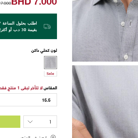
BHD
7.000
27.000
بقيمة 30 د.ب أو أكثر!
لون
كحلي داكن
Sale
المقاس
لا تتأخر تبقى 1 منتج فقط
15.5
ابحث في المتجر