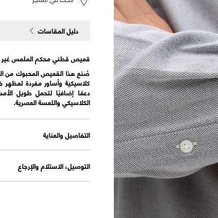
دليل المقاسات
قميص قطني محكم الملمس غير قا
صُنع هذا القميص المحبوك من الق
كلاسيكية وأساور مفردة لمظهر خال
دعمًا إضافيًا لتحمل طويل الأ
الكلاسيكي واللمسة العصرية.
التفاصيل والعناية
التوصيل، الاستلام والإرجاع