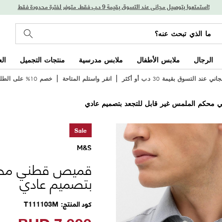
استمتعوا بتوصيل مجاني عند التسوق بقيمة 9 د.ب فقط. متوفر لفترة محدودة فقط!
الرجال
ملابس الأطفال
ملابس مدرسية
منتجات التجميل
ال
 عند التسوق بقيمة 30 د.ب أو أكثر
انقر واستلم المتاحة
خصم 10% على الطلب الأول
محكم الملمس غير قابل للتجعد بتصميم عادي
Sale
M&S
قميص قطني محكم
بتصميم عادي
كود المنتج
T111103M