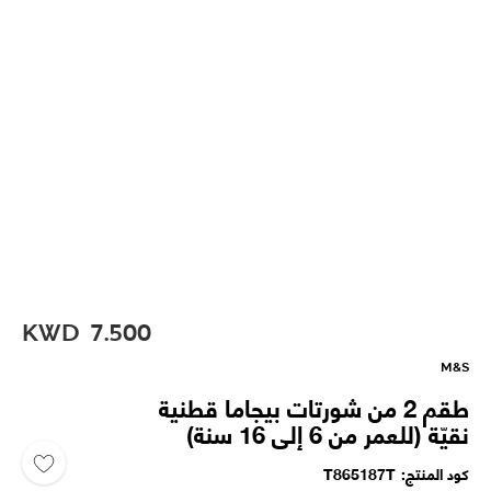
KWD
7.500
M&S
طقم 2 من شورتات بيجاما قطنية
نقيّة (للعمر من 6 إلى 16 سنة)
كود المنتج
T865187T