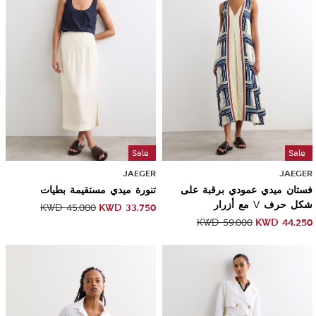
Sale
Sale
JAEGER
JAEGER
فستان ميدي عمودي برقبة على
تنورة ميدي مستقيمة بطيات
شكل حرف V مع أزرار
KWD
33.750
KWD
45.000
KWD
44.250
KWD
59.000