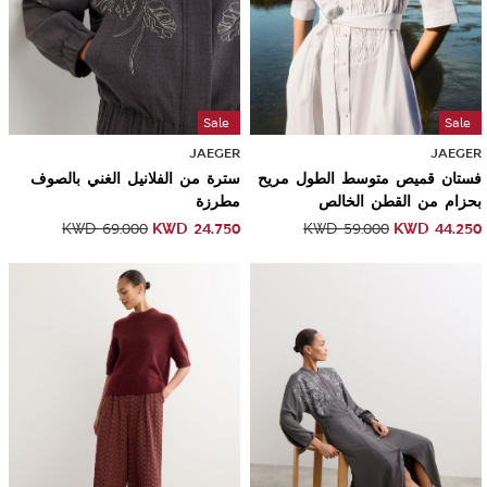
Sale
Sale
JAEGER
JAEGER
فستان قميص متوسط الطول مريح
سترة من الفلانيل الغني بالصوف
بحزام من القطن الخالص
مطرزة
KWD
24.750
KWD
44.250
KWD
69.000
KWD
59.000