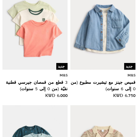
جديد
جديد
M&S
M&S
قميص جينز مع تيشيرت مطبوع (من
3 قطع من قمصان جيرسي قطنية
0 إلى 6 سنوات)
نقيّة (من 0 إلى 5 سنوات)
KWD
6.000
KWD
6.750