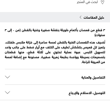
ابحث في المتجر
دليل المقاسات
٣ قطع من قمصان بأكمام طويلة بنقشة صغيرة وغنية بالقطن (من ٠ إلى ٣
سنوات)
تُضيف هذه القمصان الغنية بالقطن لمسة ساحرة إلى خزانة ملابس طفلك.
يتميز كل قميص بكشكش لطيف على الكتف مع أزرار ضغط على جانب واحد
لتسهيل اللبس. عبوة عملية تحتوي على ثلاثة قطع، منها قطعتان
بتصميمات بسيطة وواحدة بطبعة زهرية صغيرة. مصنوعة مع إضافة لمسة
من المرونة للراحة.
التفاصيل والعناية
التوصيل، الاستلام والإرجاع