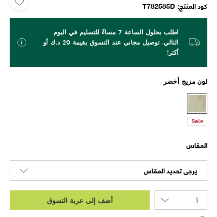
كود المنتج
T782585D
اطلب بحلول الساعة 7 مساءً للتسليم في اليوم
التالي. توصيل مجاني عند التسوق بقيمة 20 د.ك أو
أكثر!
لون
مزيج أخضر
Sale
المقاس
يرجى تحديد المقاس
أضف إلى عربة التسوق