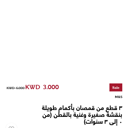
KWD
3.000
Sale
KWD
6.000
M&S
٣ قطع من قمصان بأكمام طويلة
بنقشة صغيرة وغنية بالقطن (من
٠ إلى ٣ سنوات)