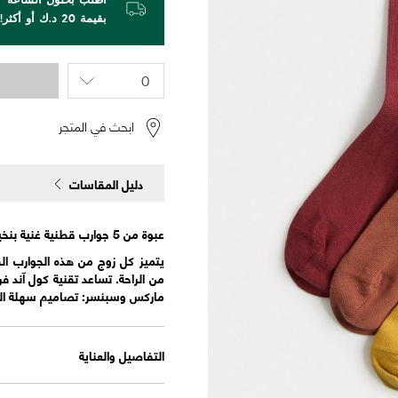
بقيمة 20 د.ك أو أكثر!
ابحث في المتجر
دليل المقاسات
عبوة من 5 جوارب قطنية غنية بنخيل كول آند فريش™
يتميز كل زوج من هذه الجوارب القط
من الراحة. تساعد تقنية كول آند
ماركس وسبنسر: تصاميم سهلة التن
التفاصيل والعناية