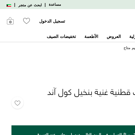
|
|
مساعدة
ابحث عن متجر
تسجيل الدخول
0
لية
العروض
الأطعمة
تخفيضات الصيف
يم متاح
5 جوارب قطنية غنية بنخيل كول آند
اطلب بحلول الساعة 7 مساءً للتسليم في اليوم التالي. توصيل مجاني عند التسوق