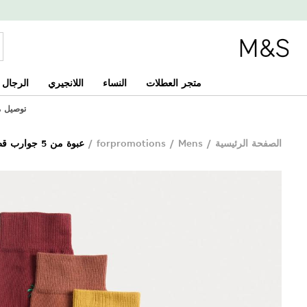
متجر العطلات
النساء
اللانجيري
الرجال
توصيل مجان
الصفحة الرئيسية
/
Mens
/
forpromotions
/
عبوة من 5 جوارب قطنية غنية بنخيل كول آند فريش™