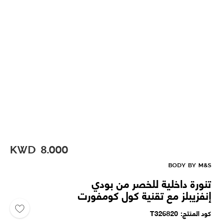
KWD
8.000
BODY BY M&S
تنورة داخلية للخصر من بودي
إنفزيبلز مع تقنية كول كومفورت
كود المنتج
T326820