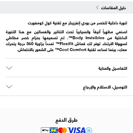
دليل المقاسات
تنورة داخلية للخصر من بودي إنفزيبلز مع تقنية كول كومفورت
اصنعي مظهراً أنيقاً وانسيابياً تحت التنانير والفساتين مع هذا التنورة
الداخلية من Body Invisibles™. تم تصميمها بحزام خصر مطاطي
لسهولة الارتداء. توفر لكِ قماش Flexifit™ تمدداً بزاوية 360 درجة يتحرك
معكِ، بينما تساعد تقنية Cool Comfort™ على الشعور بالانتعاش.
التفاصيل والعناية
التوصيل، الاستلام والإرجاع
طرق الدفع