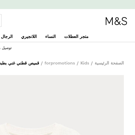
متجر العطلات
النساء
اللانجيري
الرجال
توصيل مجان
الصفحة الرئيسية
/
Kids
/
forpromotions
/
قميص قطني غني بطبعة لييلو