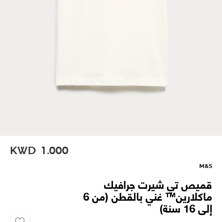
KWD
1.000
M&S
قميص تي شيرت جرافيك
ماكلارين™ غني بالقطن (من 6
إلى 16 سنة)