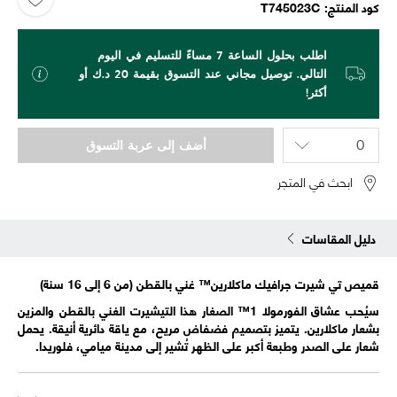
كود المنتج
T745023C
اطلب بحلول الساعة 7 مساءً للتسليم في اليوم
التالي. توصيل مجاني عند التسوق بقيمة 20 د.ك أو
أكثر!
أضف إلى عربة التسوق
ابحث في المتجر
دليل المقاسات
قميص تي شيرت جرافيك ماكلارين™ غني بالقطن (من 6 إلى 16 سنة)
سيُحب عشاق الفورمولا 1™ الصغار هذا التيشيرت الغني بالقطن والمزين
بشعار ماكلارين. يتميز بتصميم فضفاض مريح، مع ياقة دائرية أنيقة. يحمل
شعار على الصدر وطبعة أكبر على الظهر تُشير إلى مدينة ميامي، فلوريدا.