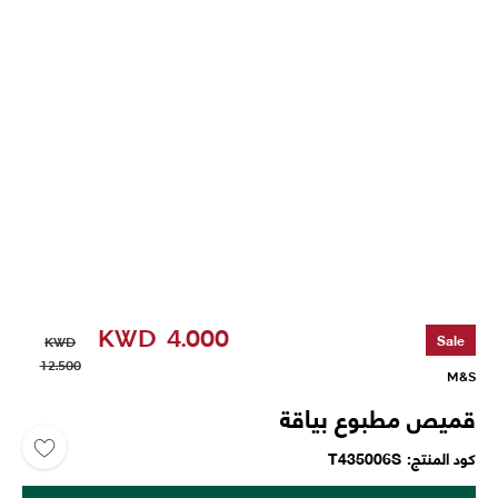
KWD
4.000
Sale
KWD
12.500
M&S
قميص مطبوع بياقة
كود المنتج
T435006S