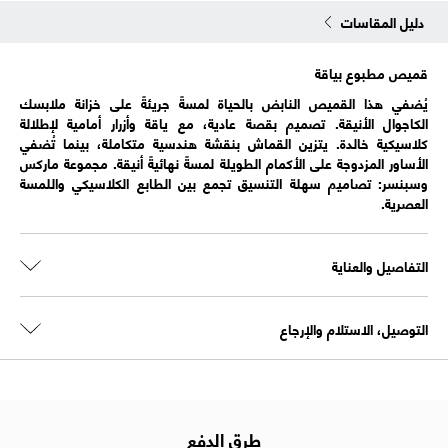
دليل المقاسات
قميص مطبوع بياقة
يُضفي هذا القميص النابض بالحياة لمسةً جريئةً على خزانة ملابسك
الكاجوال الأنيقة. تصميم بقصة عادية، مع ياقة وأزرار أمامية لإطلالة
كلاسيكية خالدة. يتزين القماش بنقشة هندسية متكاملة، بينما تُضفي
الأساور المزدوجة على الأكمام الطويلة لمسةً نهائيةً أنيقة. مجموعة ماركس
وسبنسر: تصاميم سهلة التنسيق تجمع بين الطابع الكلاسيكي واللمسة
العصرية.
التفاصيل والعناية
التوصيل، الاستلام والإرجاع
طرق الدفع