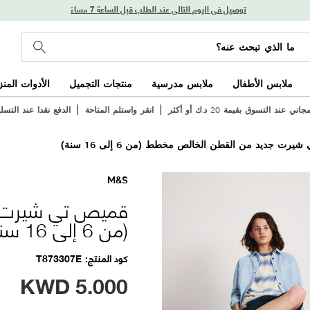
توصيل في اليوم التالي عند الطلب قبل الساعة 7 مساءً
ملابس الأطفال
ملابس مدرسية
منتجات التجميل
الأدوات المنز
ي عند التسوق بقيمة 20 د.ك أو أكثر
انقر واستلم المتاحة
الدفع نقدا عند التسل
يرت جديد من القطن الخالص مخطط (من 6 إلى 16 سنة)
M&S
قميص تي شيرت ج
(من 6 إلى 16 سنة)
كود المنتج
T873307E
KWD
5.000