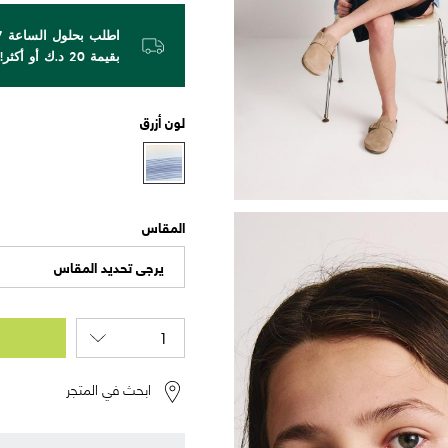
بقيمة 20 د.ك أو أكثر!
لون
أزرق
المقاس
يرجى تحديد المقاس
ابحث في المتجر