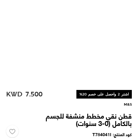
KWD
7.500
اشتر 2 واحصل على خصم 20%
M&S
قطن نقي مخطط منشفة للجسم
بالكامل (0-3 سنوات)
كود المنتج
T784041I