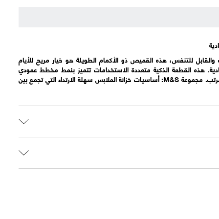
دية
القابل للتنفس، هذه القميص ذو الأكمام الطويلة هو خيار مريح للأيام
 عادية. هذه القطعة الذكية متعددة الاستخدامات تتميز بنمط مخطط عمودي
أنيق، وياقة تقليدية وإغلاق بأزرار مرتب. مجموعة M&S: أساسيات خزانة الملابس سهلة الارتداء التي تجمع بين