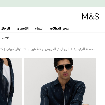
متجر العطلات
النساء
اللانجيري
الرجال
توصيل مجان
الصفحة الرئيسية
/
الرجال
/
العروض
/
قطعتين بـ 39 دينار كويتي | كتان فاخر