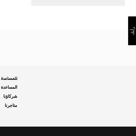
رأيك
للمساعدة ه
المساعدة و
شركاؤنا
متاجرنا