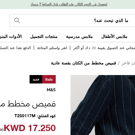
توصيل في اليوم التالي عند الطلب قبل الساعة 7 مساءً
ملابس الأطفال
ملابس مدرسية
منتجات التجميل
الأدوات المنز
ي عند التسوق بقيمة 20 د.ك أو أكثر
انقر واستلم المتاحة
الدفع نقدا عند التسل
/
قميص مخطط من الكتان بقصة عادية
Sale
جديد
M&S
قميص مخطط من ا
كود المنتج
T250117M
KWD
17.250
00