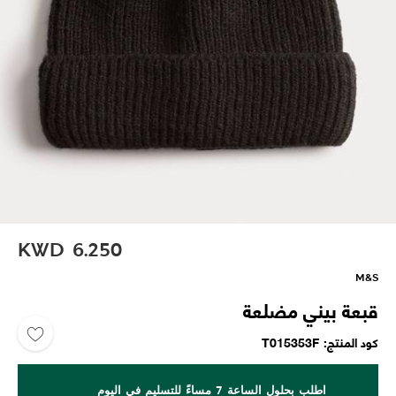
KWD
6.250
M&S
قبعة بيني مضلعة
كود المنتج
T015353F
اطلب بحلول الساعة 7 مساءً للتسليم في اليوم