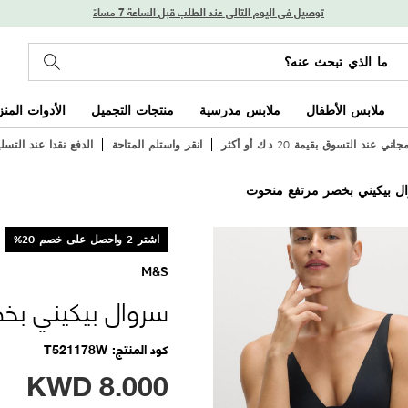
توصيل في اليوم التالي عند الطلب قبل الساعة 7 مساءً
ملابس الأطفال
ملابس مدرسية
منتجات التجميل
الأدوات المنز
ي عند التسوق بقيمة 20 د.ك أو أكثر
انقر واستلم المتاحة
الدفع نقدا عند التسل
ل بيكيني بخصر مرتفع منحوت
اشتر 2 واحصل على خصم 20%
M&S
سروال بيكيني بخ
كود المنتج
T521178W
KWD
8.000