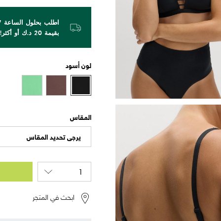
بقيمة 20 د.ك أو أكثر!
لون
أسود
المقاس
يرجى تحديد المقاس
ابحث في المتجر