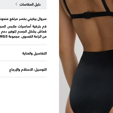
دليل المقاسات
سروال بيكيني بخصر مرتفع منحوت
قم بترقية أساسيات ملابس السباح
قماش يشكل الجسم لتوفير دعم وش
من الراحة القصوى. مجموعة M&S: أنماط متعددة الاستخدامات بأشكال عصرية مع تفاصيل فريدة ومرحة.
التفاصيل والعناية
التوصيل، الاستلام والإرجاع