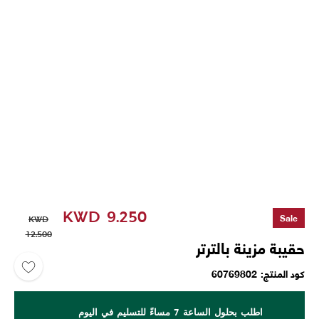
KWD
9.250
Sale
KWD
12.500
حقيبة مزينة بالترتر
كود المنتج
60769802
اطلب بحلول الساعة 7 مساءً للتسليم في اليوم