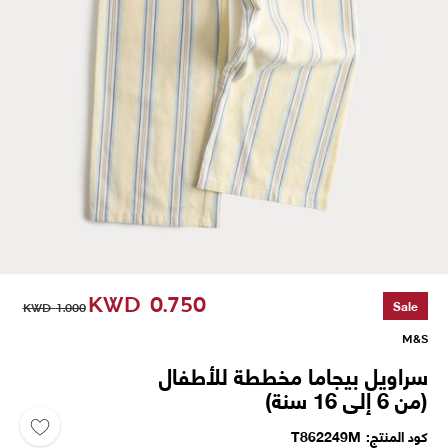
KWD
0.750
Sale
KWD
1.000
M&S
سراويل بيجاما مخططة للأطفال
(من 6 إلى 16 سنة)
كود المنتج
T862249M