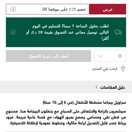
عرض
خصم 25٪ على موقعنا الالكتروني
اطلب بحلول الساعة 7 مساءً للتسليم في اليوم
التالي. توصيل مجاني عند التسوق بقيمة 20 د.ك أو
أكثر!
أضف إلى عربة التسوق
ابحث في المتجر
دليل المقاسات
سراويل بيجاما مخططة للأطفال (من 6 إلى 16 سنة)
سيشعرون بالراحة والانتعاش حتى الصباح مع بنطلون البيجامة هذا. مصنوع
من قطن نقي ومسامي يسمح بمرور الهواء، مع قصة عادية مريحة. مزود
برباط خصر قابل للتعديل لراحة مثالية، وخطوط عمودية لإطلالة كلاسيكية.