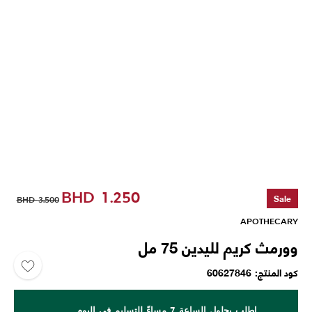
BHD
1.250
Sale
BHD
3.500
APOTHECARY
وورمث كريم لليدين 75 مل
كود المنتج
60627846
اطلب بحلول الساعة 7 مساءً للتسليم في اليوم