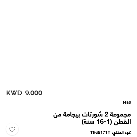
KWD
9.000
M&S
مجموعة 2 شورتات بيجامة من
القطن (1-16 سنة)
كود المنتج
T865171T