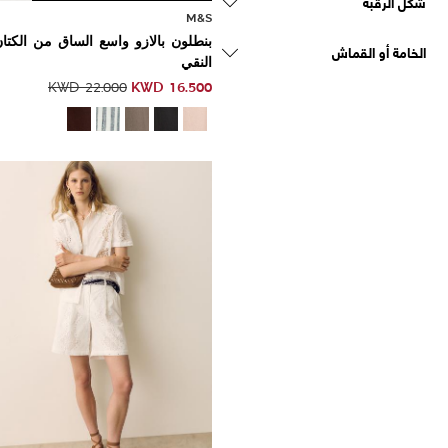
شكل الرقبة
M&S
بنطلون بالازو واسع الساق من الكتا
الخامة أو القماش
النقي
KWD
16.500
KWD
22.000