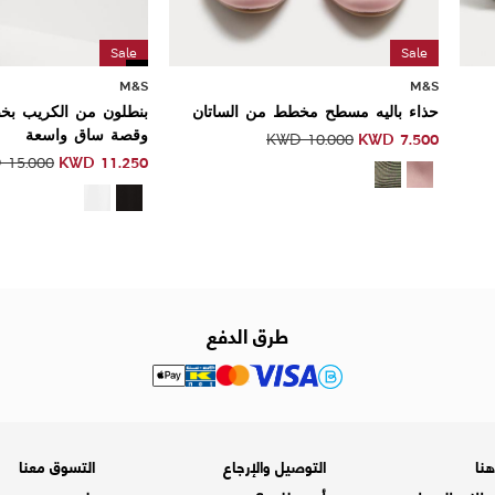
Sale
Sale
M&S
M&S
حذاء باليه مسطح مخطط من الساتان
بنطلون من الكريب ب
وقصة ساق واسعة
KWD
7.500
KWD
10.000
KWD
11.250
D
15.000
طرق الدفع
نا
التوصيل والإرجاع
التسوق معنا