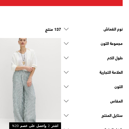
نوع القماش
137 منتج
مجموعة اللون
طول الكم
العلامة التجارية
اللون
المقاس
ستايل المنتج
Sale
اشتر 2 واحصل على خصم 20%