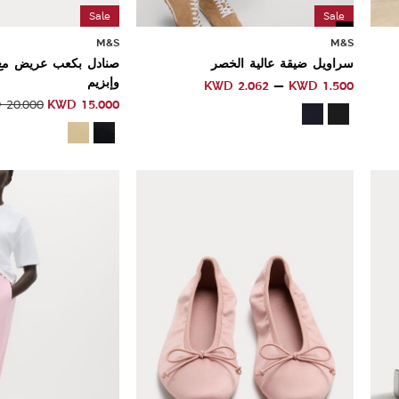
Sale
Sale
M&S
M&S
سراويل ضيقة عالية الخصر
صنادل بكعب عريض مع
وإبزيم
KWD
2.062
KWD
1.500
KWD
15.000
D
20.000