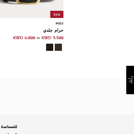
Sale
M&S
حزام جلدي
KWD
6.000
KWD
5.500
رأيك
للمساعدة ه