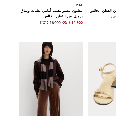
M&S
ن القطن الخالص
بنطلون تشينو بجيب أمامي بطيات وساق
برميل من القطن الخالص
K
KWD
13.500
KWD
18.000