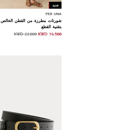
جديد
Sale
PER UNA
شورتات مطرزة من القطن الخالص
بتقنية القطع
KWD
16.500
KWD
22.000