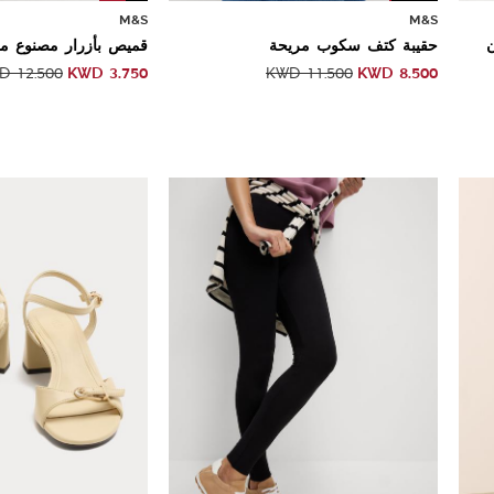
M&S
M&S
ن
حقيبة كتف سكوب مريحة
قميص بأزرار مصنوع م
KWD
3.750
KWD
8.500
WD
12.500
KWD
11.500