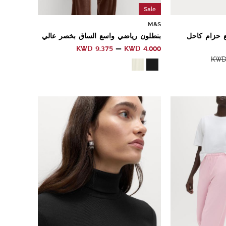
Sale
M&S
 حزام كاحل
بنطلون رياضي واسع الساق بخصر عالي
KWD
9.375
KWD
4.000
KW