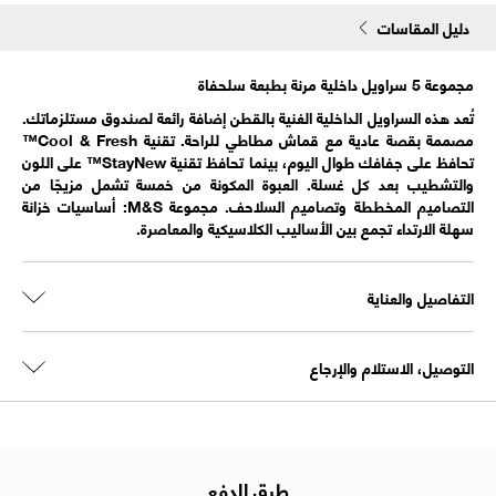
دليل المقاسات
مجموعة 5 سراويل داخلية مرنة بطبعة سلحفاة
تُعد هذه السراويل الداخلية الغنية بالقطن إضافة رائعة لصندوق مستلزماتك.
مصممة بقصة عادية مع قماش مطاطي للراحة. تقنية Cool & Fresh™
تحافظ على جفافك طوال اليوم، بينما تحافظ تقنية StayNew™ على اللون
والتشطيب بعد كل غسلة. العبوة المكونة من خمسة تشمل مزيجًا من
التصاميم المخططة وتصاميم السلاحف. مجموعة M&S: أساسيات خزانة
سهلة الارتداء تجمع بين الأساليب الكلاسيكية والمعاصرة.
التفاصيل والعناية
التوصيل، الاستلام والإرجاع
طرق الدفع