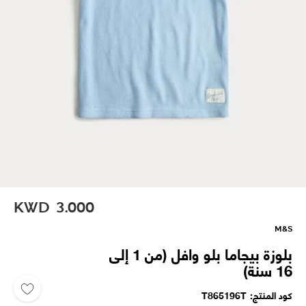
KWD
3.000
M&S
بلوزة بيجاما بلو وافل (من 1 إلى
16 سنة)
كود المنتج
T865196T