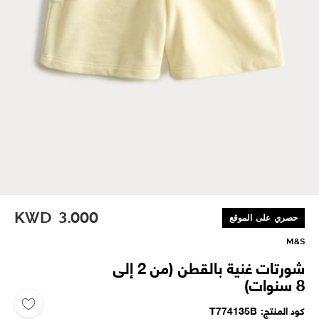
KWD
3.000
حصري على الموقع
M&S
شورتات غنية بالقطن (من 2 إلى
8 سنوات)
كود المنتج
T774135B