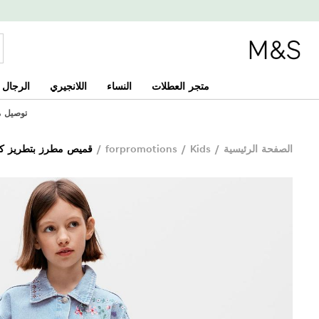
متجر العطلات
النساء
اللانجيري
الرجال
توصيل مجان
الصفحة الرئيسية
/
Kids
/
forpromotions
/
قميص مطرز بتطريز كروس ست