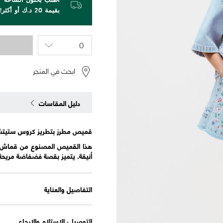
بقيمة 20 د.ك أو أكثر!
ابحث في المتجر
دليل المقاسات
قميص مطرز بتطريز كروس ستيتش من الدني
هذا القميص المصنوع من قماش الدن
أنيقة. يتميز بقصة فضفاضة مريحة، 
التفاصيل والعناية
التوصيل، الاستلام والإرجاع