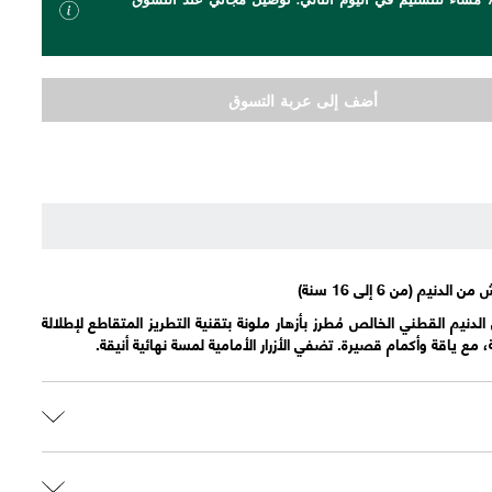
أضف إلى عربة التسوق
م (من 6 إلى 16 سنة)
يم القطني الخالص مُطرز بأزهار ملونة بتقنية التطريز المتقاطع لإطلالة
مع ياقة وأكمام قصيرة. تضفي الأزرار الأمامية لمسة نهائية أنيقة.