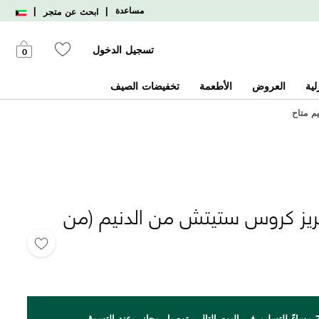
|
|
مساعدة
ابحث عن متجر
تسجيل الدخول
0
لية
العروض
الأطعمة
تخفيضات الصيف
يم متاح
يز كروس ستيتش من الدنيم (من
اطلب بحلول الساعة 7 مساءً للتسليم في اليوم التالي. توصيل مجاني عند التسوق