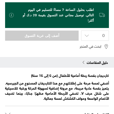
اطلب بحلول الساعة 7 مساءً للتسليم في اليوم
التالي. توصيل مجاني عند التسوق بقيمة 20 د.ك أو
أكثر!
أضف إلى عربة التسوق
ابحث في المتجر
دليل المقاسات
كارديجان بقصة ربطة أمامية للأطفال (من 6 إلى 16 سنة)
أضفي لمسة مرحة على إطلالتهم مع هذا الكارديغان المصنوع من الجيرسيه.
يتميز بقصة عادية مريحة، مع مرونة إضافية لسهولة الحركة ورقبة كلاسيكية
على شكل حرف V. تضفي الأربطة الأمامية مظهرًا جذابًا، بينما تضيف
الأكمام الواسعة وحواف الكشكش لمسة جمالية.