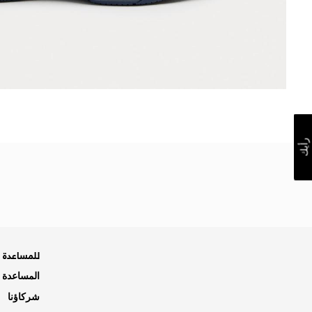
رأيك
للمساعدة ه
المساعدة و
شركاؤنا