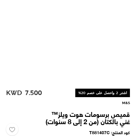
KWD
7.500
اشتر 2 واحصل على خصم 20%
M&S
قميص برسومات هوت ويلز™
غني بالكتان (من 2 إلى 8 سنوات)
كود المنتج
T881407C