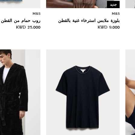
جديد
M&S
M&S
بلوزة ملابس استرخاء غنية بالقطن
روب حمام من القطن
KWD
25.000
KWD
9.000