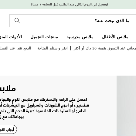
توصيل في اليوم التالي عند الطلب قبل الساعة 7 مساءً
ملابس الأطفال
ملابس مدرسية
منتجات التجميل
الأدوات المنز
ي عند التسوق بقيمة 20 د.ك أو أكثر
انقر واستلم المتاحة
الدفع نقدا عند التسل
ملاب
احصل على الراحة والإسترخاء مع ملابس النوم والبجام
قطعتين، أو امزج الشورتات والسراويل مع التيشرتات أو
الدافئ أو السترة ذات القلنسوة كبيرة الحجم التي ي
بيجاماتك مع زو
أرواب النو