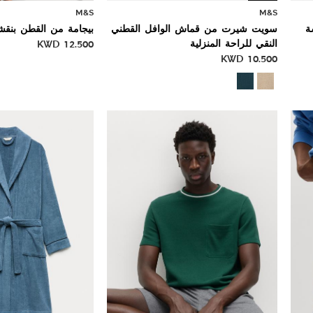
M&S
M&S
ة
سويت شيرت من قماش الوافل القطني
بيجامة من القطن بنقش
النقي للراحة المنزلية
12.500
KWD
KWD
10.500