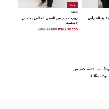
Sale
M&S
مة بغطاء رأس
روب حمام من القطن الخالص بملمس
المنشفة
KWD
20.250
KWD
27.000
الأناقة الكلاسيكية. من
خاء مثالية.