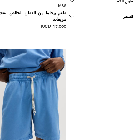
طول الكم
M&S
طقم بيجاما من القطن الخالص بنقش
السعر
مربعات
KWD
17.000