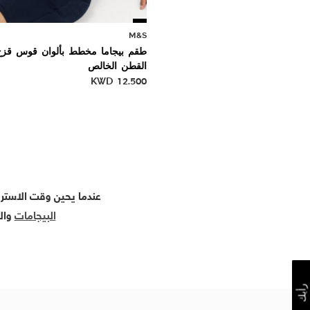
M&S
طقم بيجاما مخطط بألوان قوس قز
القطن الخالص
KWD
12.500
عندما يحين وقت الاسترخا
البيجامات
والأ
رأيك