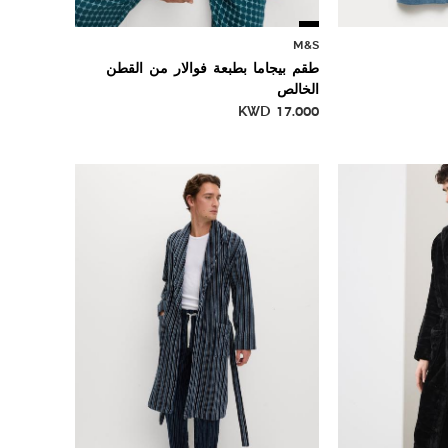
M&S
طقم بيجاما بطبعة فوالار من القطن
الخالص
KWD
17.000