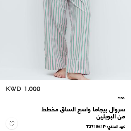
KWD
1.000
M&S
سروال بيجاما واسع الساق مخطط
من البوبلين
كود المنتج
T371861P