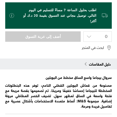
اطلب بحلول الساعة 7 مساءً للتسليم في اليوم
التالي. توصيل مجاني عند التسوق بقيمة 20 د.ك أو
أكثر!
أضف إلى عربة التسوق
ابحث في المتجر
دليل المقاسات
سروال بيجاما واسع الساق مخطط من البوبلين
مصنوعة من قماش البوبلين القطني الناعم، توفر هذه البنطلونات
المخططة للبيجاما إحساسًا خفيفًا ومريحًا. تم تصميمها بقصة مريحة مع
فتحة واسعة في الساق لمظهر سهل. تضيف الخصر المطاطي مرونة
إضافية. مجموعة M&S: أنماط متعددة الاستخدامات بأشكال عصرية مع
تفاصيل فريدة ومرحة.