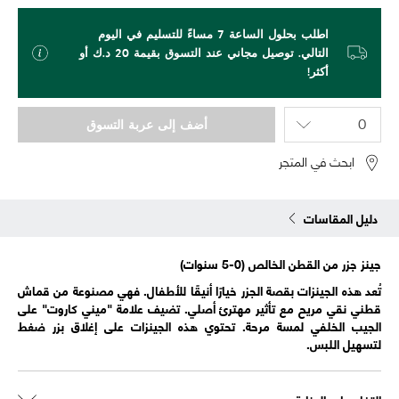
اطلب بحلول الساعة 7 مساءً للتسليم في اليوم
التالي. توصيل مجاني عند التسوق بقيمة 20 د.ك أو
أكثر!
أضف إلى عربة التسوق
ابحث في المتجر
دليل المقاسات
جينز جزر من القطن الخالص (0-5 سنوات)
تُعد هذه الجينزات بقصة الجزر خيارًا أنيقًا للأطفال. فهي مصنوعة من قماش
قطني نقي مريح مع تأثير مهترئ أصلي. تضيف علامة "ميني كاروت" على
الجيب الخلفي لمسة مرحة. تحتوي هذه الجينزات على إغلاق بزر ضغط
لتسهيل اللبس.