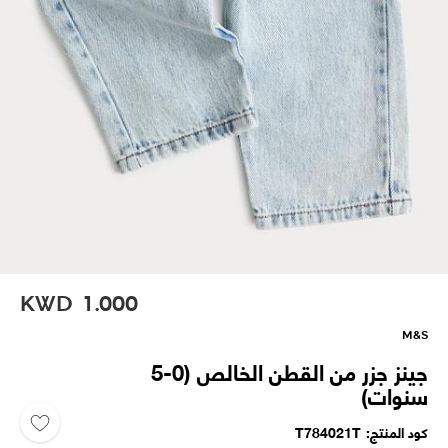
KWD
1.000
M&S
جينز جزر من القطن الخالص (0-5
سنوات)
كود المنتج
T784021T