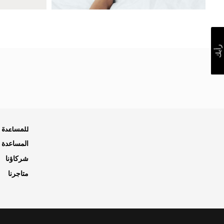
رأيك
للمساعدة ه
المساعدة و
شركاؤنا
متاجرنا