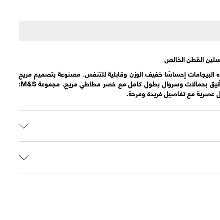
لين القطن الخالص
 البيجامات إحساسًا خفيف الوزن وقابلية للتنفس. مصنوعة بتصميم مريح
وواسع. تشمل قميص كاميسول أنيق بحمالات وسروال بطول كامل مع خصر مطاطي مريح. مجموعة M&S:
ل عصرية مع تفاصيل فريدة ومرحة.