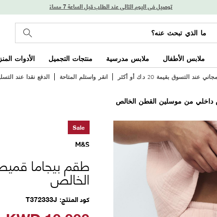
توصيل في اليوم التالي عند الطلب قبل الساعة 7 مساءً
ملابس الأطفال
ملابس مدرسية
منتجات التجميل
الأدوات المنز
ي عند التسوق بقيمة 20 د.ك أو أكثر
انقر واستلم المتاحة
الدفع نقدا عند التسل
 داخلي من موسلين القطن الخالص
Sale
M&S
طقم بيجاما قمي
الخالص
كود المنتج
T372333J