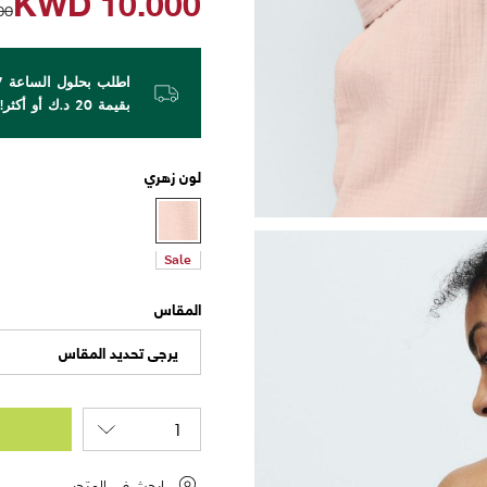
KWD
10.000
00
بقيمة 20 د.ك أو أكثر!
لون
زهري
Sale
المقاس
يرجى تحديد المقاس
ابحث في المتجر