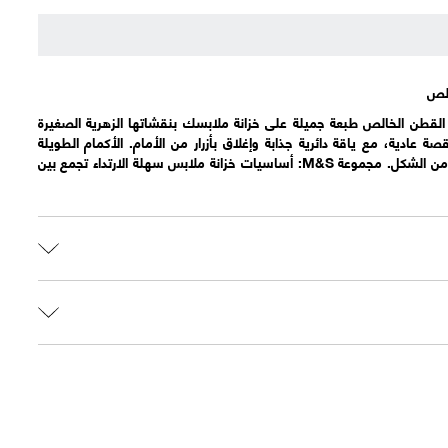
الص
لقطن الخالص طبعة جميلة على خزانة ملابسك بنقشاتها الزهرية الصغيرة
ة عادية، مع ياقة دائرية جذابة وإغلاق بأزرار من الأمام. الأكمام الطويلة
مجمعة عند الكتفين لإضافة مزيد من الشكل. مجموعة M&S: أساسيات خزانة ملابس سهلة الارتداء تجمع بين