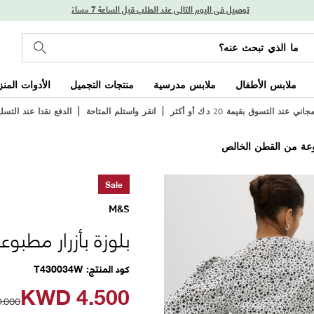
توصيل في اليوم التالي عند الطلب قبل الساعة 7 مساءً
ملابس الأطفال
ملابس مدرسية
منتجات التجميل
الأدوات المنز
ي عند التسوق بقيمة 20 د.ك أو أكثر
انقر واستلم المتاحة
الدفع نقدا عند التسل
وعة من القطن الخالص
Sale
M&S
بلوزة بأزرار مطب
كود المنتج
T430034W
KWD
4.500
9.000