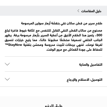
دليل المقاسات
طقم سرير من قطن ساتان نقي بنقشة أزهار سولين المرسومة
مصنوع من ساتان القطن النقي القابل للتنفس مع كثافة خيوط فاخرة تبلغ
300، يتميز هذا الطقم الأنيق من أغطية السرير بأزهار مرسومة برقة. يظهر
الجانب الخلفي تصميمًا مخططًا مطبوعًا خالدًا، مما يتيح خيارات تنسيق
لغرفة نومك. مُنهي بربطات تثبيت مدروسة ومحسّن بتقنية StayNew™
للحفاظ على جودة القماش مع مرور الوقت.
التفاصيل والعناية
التوصيل، الاستلام والإرجاع
طرق الدفع