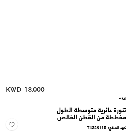
KWD
18.000
M&S
تنورة دائرية متوسطة الطول
مخططة من القطن الخالص
كود المنتج
T422811S