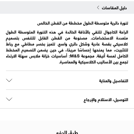
دليل المقاسات
تنورة دائرية متوسطة الطول مخططة من القطن الخالص
الراحة الكاجوال تلتقي بالأناقة الخالدة في هذه التنورة المتوسطة الطول
متعددة الاستخدامات. مصنوعة من القطن القابل للتنفس بتصميم
كلاسيكي بقصة عادية وشكل دائري واسع. تتميز بخصر مطاطي مع رباط
للتثبيت، مما يمنحها إحساسًا مريحًا، في حين يضمن التصميم المخطط
الكامل لمسة أنيقة. مجموعة M&S: أساسيات خزانة ملابس سهلة الارتداء
تجمع بين الأساليب الكلاسيكية والمعاصرة.
التفاصيل والعناية
التوصيل، الاستلام والإرجاع
طرق الدفع